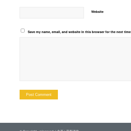
Website
Save my name, email, and website in this browser for the next tim
© Copyright - minorwork |
主頁
|
最新消息