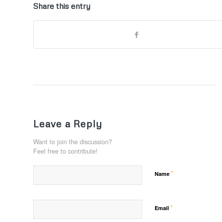
Share this entry
Leave a Reply
Want to join the discussion?
Feel free to contribute!
*
Name
*
Email