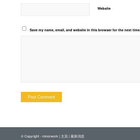
Website
Save my name, email, and website in this browser for the next tim
© Copyright - minorwork |
主頁
|
最新消息