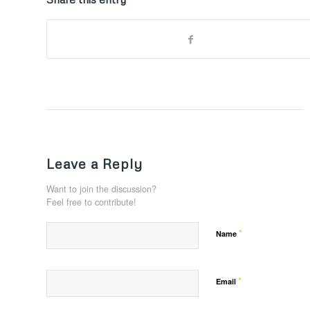
Leave a Reply
Want to join the discussion?
Feel free to contribute!
*
Name
*
Email