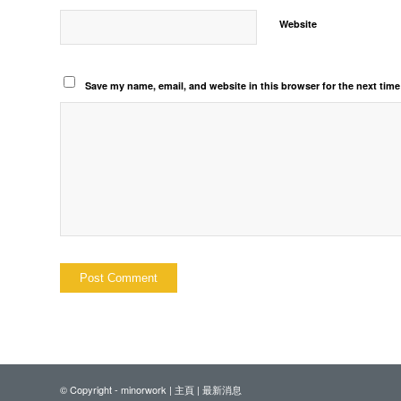
Website
Save my name, email, and website in this browser for the next tim
© Copyright - minorwork |
主頁
|
最新消息