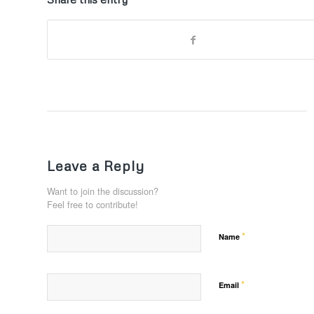
Leave a Reply
Want to join the discussion?
Feel free to contribute!
*
Name
*
Email