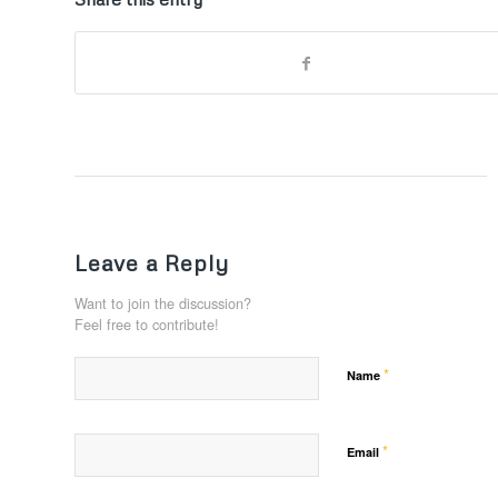
Leave a Reply
Want to join the discussion?
Feel free to contribute!
*
Name
*
Email