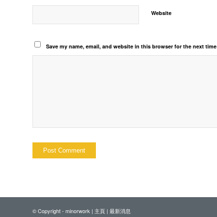
Website
Save my name, email, and website in this browser for the next tim
© Copyright - minorwork |
主頁
|
最新消息