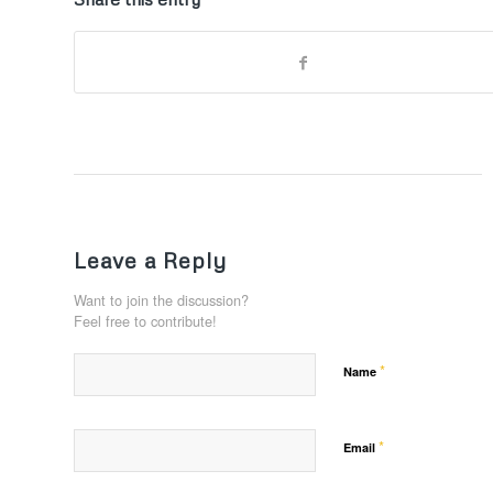
Leave a Reply
Want to join the discussion?
Feel free to contribute!
*
Name
*
Email