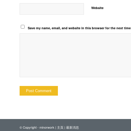
Website
Save my name, email, and website in this browser for the next tim
© Copyright - minorwork |
主頁
|
最新消息