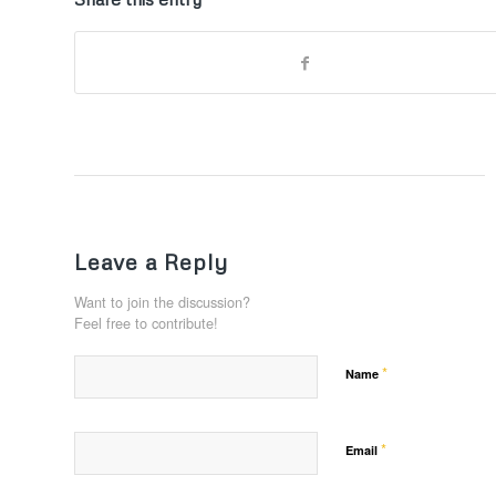
Leave a Reply
Want to join the discussion?
Feel free to contribute!
*
Name
*
Email