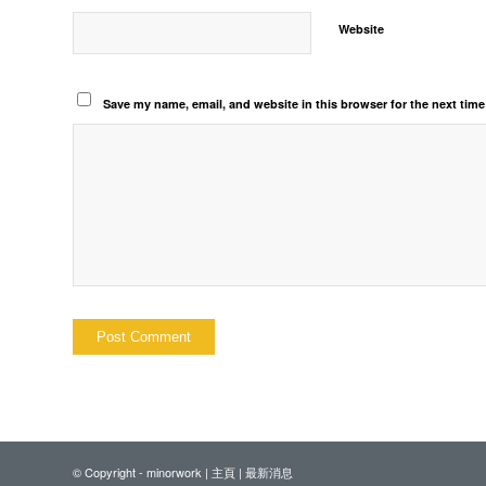
Website
Save my name, email, and website in this browser for the next tim
© Copyright - minorwork |
主頁
|
最新消息