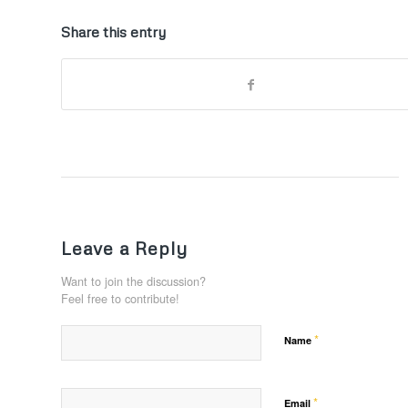
Share this entry
Leave a Reply
Want to join the discussion?
Feel free to contribute!
*
Name
*
Email