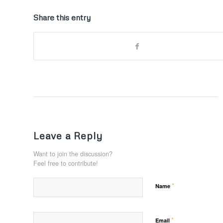
Share this entry
Leave a Reply
Want to join the discussion?
Feel free to contribute!
*
Name
*
Email