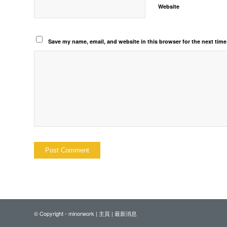
Website
Save my name, email, and website in this browser for the next tim
© Copyright - minorwork |
主頁
|
最新消息