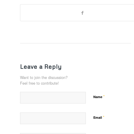
Leave a Reply
Want to join the discussion?
Feel free to contribute!
*
Name
*
Email